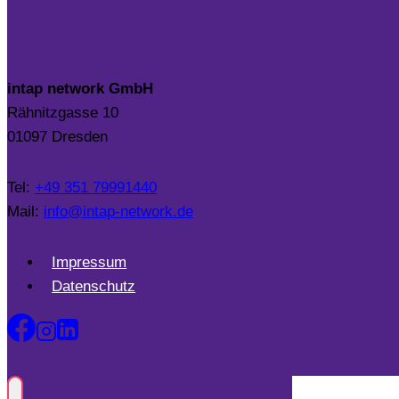
intap network GmbH
Rähnitzgasse 10
01097 Dresden
Tel:
+49 351 79991440
Mail:
info@intap-network.de
Impressum
Datenschutz