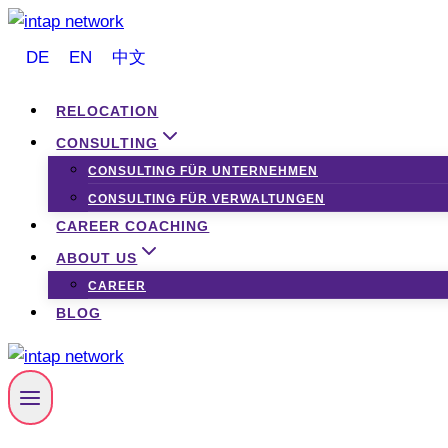
Zum
Inhalt
DE
EN
中文
springen
RELOCATION
CONSULTING
CONSULTING FÜR UNTERNEHMEN
CONSULTING FÜR VERWALTUNGEN
CAREER COACHING
ABOUT US
CAREER
BLOG