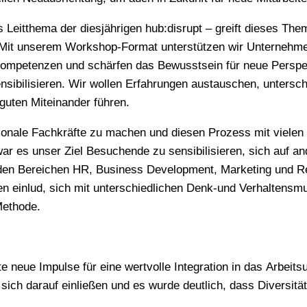
 Leitthema der diesjährigen hub:disrupt – greift dieses The
e. Mit unserem Workshop-Format unterstützen wir Unternehm
le Kompetenzen und schärfen das Bewusstsein für neue Persp
u sensibilisieren. Wir wollen Erfahrungen austauschen, unters
guten Miteinander führen.
ationale Fachkräfte zu machen und diesen Prozess mit viele
ar es unser Ziel Besuchende zu sensibilisieren, sich auf 
en Bereichen HR, Business Development, Marketing und Recr
en einlud, sich mit unterschiedlichen Denk-und Verhaltensm
 Methode.
te neue Impulse für eine wertvolle Integration in das Arbeits
sich darauf einließen und es wurde deutlich, dass Diversit