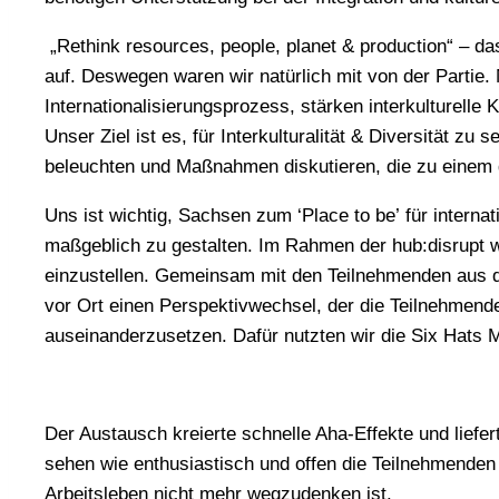
„Rethink resources, people, planet & production“ – das
auf. Deswegen waren wir natürlich mit von der Parti
Internationalisierungsprozess, stärken interkulturel
Unser Ziel ist es, für Interkulturalität & Diversität z
beleuchten und Maßnahmen diskutieren, die zu einem 
Uns ist wichtig, Sachsen zum ‘Place to be’ für intern
maßgeblich zu gestalten. Im Rahmen der hub:disrupt w
einzustellen. Gemeinsam mit den Teilnehmenden aus d
vor Ort einen Perspektivwechsel, der die Teilnehmend
auseinanderzusetzen. Dafür nutzten wir die Six Hats
Der Austausch kreierte schnelle Aha-Effekte und liefer
sehen wie enthusiastisch und offen die Teilnehmenden 
Arbeitsleben nicht mehr wegzudenken ist.