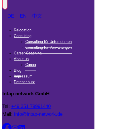
DE
EN
中文
Relocation
Consulting
Consulting für Unternehmen
Consulting für Verwaltungen
Career Coaching
About us
Career
Blog
Impressum
Datenschutz
Intap network GmbH
Tel:
+49 351 79991440
Mail:
info@intap-network.de